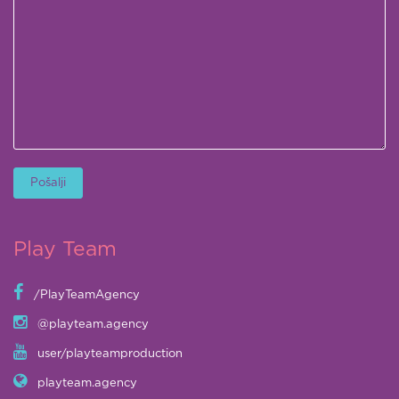
Play Team
/PlayTeamAgency
@playteam.agency
user/playteamproduction
playteam.agency