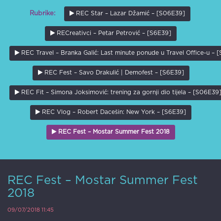
REC Star – Lazar Džamić – [S06E39]
Rubrike:
RECreativci – Petar Petrović – [S6E39]
REC Travel – Branka Galić: Last minute ponude u Travel Office-u – 
REC Fest – Savo Drakulić | Demofest – [S6E39]
REC Fit – Simona Joksimović: trening za gornji dio tijela – [S06E39
REC Vlog – Robert Dacešin: New York – [S6E39]
REC Fest – Mostar Summer Fest 2018
REC Fest – Mostar Summer Fest
2018
09/07/2018 11:45