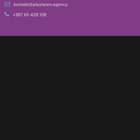
kontakt@playteam.agency
+387 65 428 108