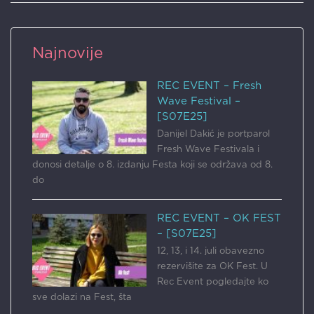
Najnovije
REC EVENT – Fresh
Wave Festival –
[S07E25]
Danijel Dakić je portparol
Fresh Wave Festivala i
donosi detalje o 8. izdanju Festa koji se održava od 8.
do
REC EVENT – OK FEST
– [S07E25]
12, 13, i 14. juli obavezno
rezervišite za OK Fest. U
Rec Event pogledajte ko
sve dolazi na Fest, šta