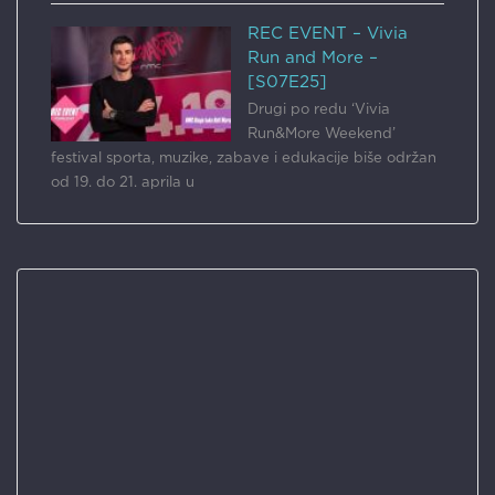
REC EVENT – Vivia
Run and More –
[S07E25]
Drugi po redu ‘Vivia
Run&More Weekend’
festival sporta, muzike, zabave i edukacije biše održan
od 19. do 21. aprila u