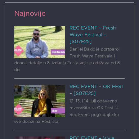
Najnovije
REC EVENT – Fresh
Wave Festival –
[S07E25]
Danijel Dakić je portparol
Fresh Wave Festivala i
donosi detalje o 8. izdanju Festa koji se održava od 8.
do
REC EVENT – OK FEST
– [S07E25]
12, 13, i 14. juli obavezno
rezervišite za OK Fest. U
Rec Event pogledajte ko
sve dolazi na Fest, šta
REC EVENT – Vivia