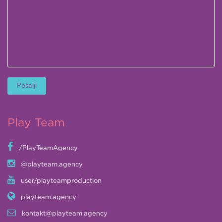
Play Team
/PlayTeamAgency
@playteam.agency
user/playteamproduction
playteam.agency
kontakt@playteam.agency