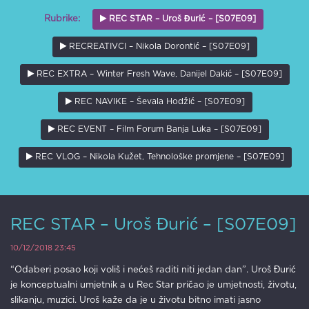
REC STAR – Uroš Đurić – [S07E09]
Rubrike:
RECREATIVCI – Nikola Dorontić – [S07E09]
REC EXTRA – Winter Fresh Wave, Danijel Dakić – [S07E09]
REC NAVIKE – Ševala Hodžić – [S07E09]
REC EVENT – Film Forum Banja Luka – [S07E09]
REC VLOG – Nikola Kužet, Tehnološke promjene – [S07E09]
REC STAR – Uroš Đurić – [S07E09]
10/12/2018 23:45
“Odaberi posao koji voliš i nećeš raditi niti jedan dan”. Uroš Đurić
je konceptualni umjetnik a u Rec Star pričao je umjetnosti, životu,
slikanju, muzici. Uroš kaže da je u životu bitno imati jasno