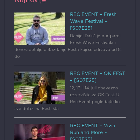
Najnovije
REC EVENT – Fresh
Wave Festival –
[S07E25]
Danijel Dakić je portparol
Fresh Wave Festivala i
donosi detalje o 8. izdanju Festa koji se održava od 8.
do
REC EVENT – OK FEST
– [S07E25]
12, 13, i 14. juli obavezno
rezervišite za OK Fest. U
Rec Event pogledajte ko
sve dolazi na Fest, šta
REC EVENT – Vivia
Run and More –
[S07E25]