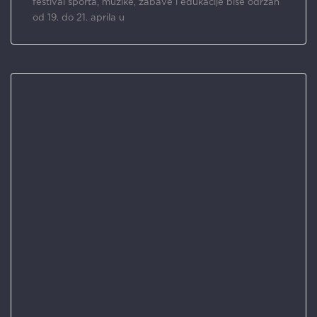
festival sporta, muzike, zabave i edukacije biše održan
od 19. do 21. aprila u