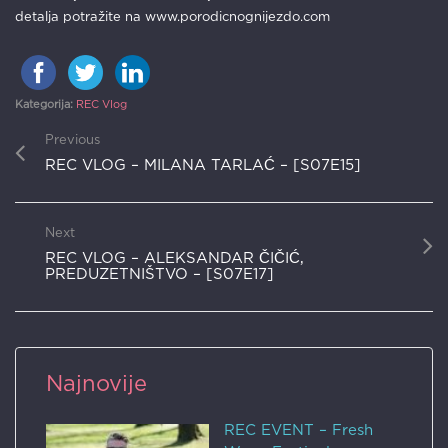
detalja potražite na www.porodicnognijezdo.com
Kategorija:
REC Vlog
Previous
REC VLOG – MILANA TARLAĆ – [S07E15]
Next
REC VLOG – ALEKSANDAR ČIČIĆ,
PREDUZETNIŠTVO – [S07E17]
Najnovije
REC EVENT – Fresh