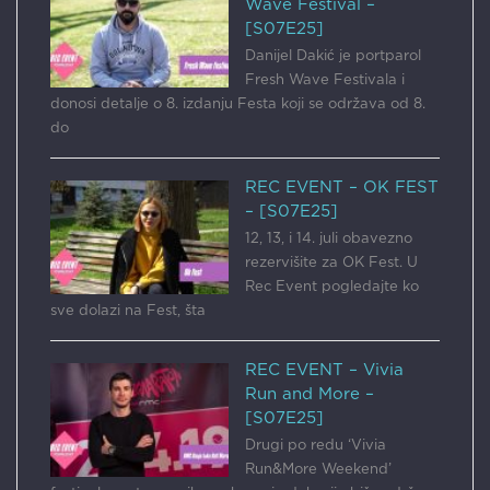
Wave Festival –
[S07E25]
Danijel Dakić je portparol
Fresh Wave Festivala i
donosi detalje o 8. izdanju Festa koji se održava od 8.
do
REC EVENT – OK FEST
– [S07E25]
12, 13, i 14. juli obavezno
rezervišite za OK Fest. U
Rec Event pogledajte ko
sve dolazi na Fest, šta
REC EVENT – Vivia
Run and More –
[S07E25]
Drugi po redu ‘Vivia
Run&More Weekend’