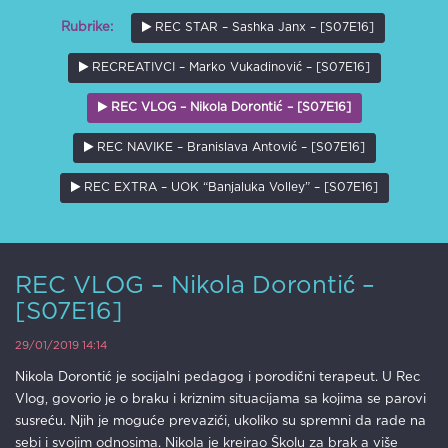
REC STAR – Sashka Janx – [S07E16]
Rubrike:
RECREATIVCI – Marko Vukadinović – [S07E16]
REC VLOG – Nikola Dorontić – [S07E16]
REC NAVIKE – Branislava Antović – [S07E16]
REC EXTRA – UOK “Banjaluka Volley” – [S07E16]
REC VLOG – Nikola Dorontić –
[S07E16]
29/01/2019 14:14
Nikola Dorontić je socijalni pedagog i porodični terapeut. U Rec
Vlog, govorio je o braku i kriznim situacijama sa kojima se parovi
susreću. Njih je moguće prevazići, ukoliko su spremni da rade na
sebi i svojim odnosima. Nikola je kreirao Školu za brak a više