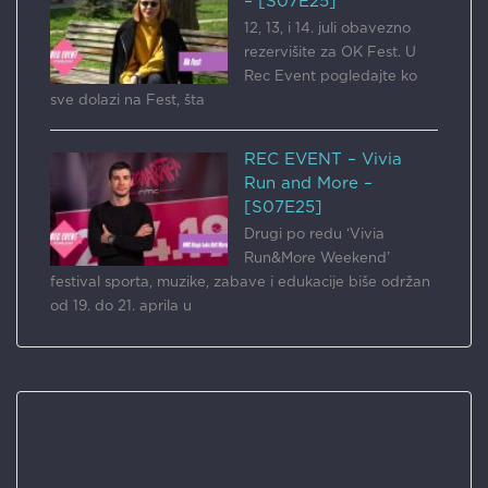
– [S07E25]
12, 13, i 14. juli obavezno
rezervišite za OK Fest. U
Rec Event pogledajte ko
sve dolazi na Fest, šta
REC EVENT – Vivia
Run and More –
[S07E25]
Drugi po redu ‘Vivia
Run&More Weekend’
festival sporta, muzike, zabave i edukacije biše održan
od 19. do 21. aprila u