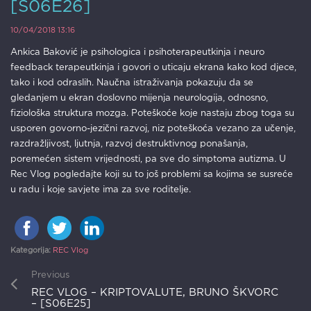
[S06E26]
10/04/2018 13:16
Ankica Baković je psihologica i psihoterapeutkinja i neuro
feedback terapeutkinja i govori o uticaju ekrana kako kod djece,
tako i kod odraslih. Naučna istraživanja pokazuju da se
gledanjem u ekran doslovno mijenja neurologija, odnosno,
fiziološka struktura mozga. Poteškoće koje nastaju zbog toga su
usporen govorno-jezični razvoj, niz poteškoća vezano za učenje,
razdražljivost, ljutnja, razvoj destruktivnog ponašanja,
poremećen sistem vrijednosti, pa sve do simptoma autizma. U
Rec Vlog pogledajte koji su to još problemi sa kojima se susreće
u radu i koje savjete ima za sve roditelje.
Kategorija:
REC Vlog
Previous
REC VLOG – KRIPTOVALUTE, BRUNO ŠKVORC
– [S06E25]