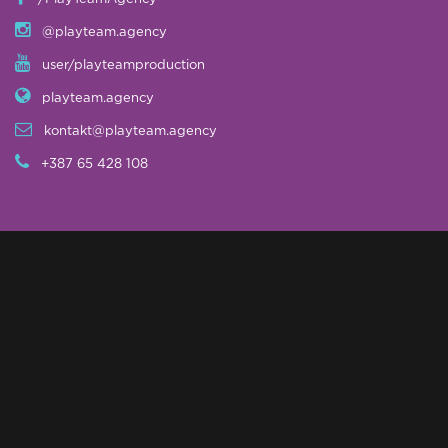
@playteam.agency
user/playteamproduction
playteam.agency
kontakt@playteam.agency
+387 65 428 108