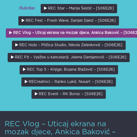
REC Star – Marija Šestić – [S06E26]
Rubrike:
REC Fest – Fresh Wave, Danijel Dakić – [S06E26]
REC Vlog – Uticaj ekrana na mozak djece, Ankica Baković – [S06E
REC Hobi – Ptičica Studio, Nikola Zelenković – [S06E26]
REC Fit – Vježbe u kancelariji, Jelena Damjanović – [S06E26]
REC Top 5 – Knjige, Bojana Blažević – [S06E26]
RECreativci – Ranko Lukić, Nusart – [S06E26]
REC Event – RK Borac – [S06E26]
REC Vlog – Uticaj ekrana na
mozak djece, Ankica Baković –