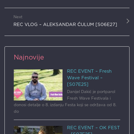
Next
REC VLOG – ALEKSANDAR ĆULUM [S06E27]
Najnovije
REC EVENT – Fresh
Wave Festival –
[S07E25]
Danijel Dakić je portparol
Fresh Wave Festivala i
donosi detalje o 8. izdanju Festa koji se održava od 8.
do
REC EVENT – OK FEST